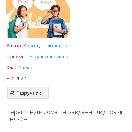
Українська література
6 клас
7 клас
8 клас
9 клас
10 клас
11 клас
Автор:
Ворон
,
Солопенко
Статті
Предмет:
Українська мова
Зв'язок
Клас:
5 клас
Політика
Рік:
2022
Підручник
Переглянути домашні завдання (відповіді)
онлайн