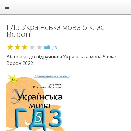
Головна
Підручники
ГДЗ Українська мова 5 клас
ГДЗ
Ворон
1 клас
2 клас
2.8
(
19
)
3 клас
4 клас
Відповіді до підручника Українська мова 5 клас
Ворон 2022
5 клас
Англійська мова
Зарубіжна література
Здоров’я
Історія
Інформатика
Математика
Німецька мова
Природничі науки
Українська мова