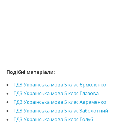
https://e.issuu.com/embed.html?d=hdz-ukrainska-
mova-5-klas-voron-
Подібні матеріали:
2022&pageLayout=singlePage&u=kreidaros
ГДЗ Українська мова 5 клас Єрмоленко
ГДЗ Українська мова 5 клас Глазова
ГДЗ Українська мова 5 клас Авраменко
ГДЗ Українська мова 5 клас Заболотний
ГДЗ Українська мова 5 клас Голуб