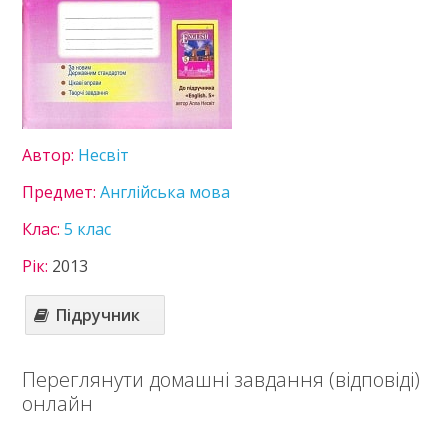
Українська література
6 клас
7 клас
8 клас
9 клас
10 клас
11 клас
Автор:
Несвіт
Статті
Предмет:
Англійська мова
Зв'язок
Клас:
5 клас
Політика
Рік:
2013
Підручник
Переглянути домашні завдання (відповіді)
онлайн