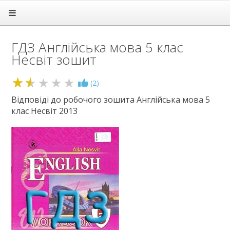
Головна
Підручники
ГДЗ Англійська мова 5 клас
ГДЗ
Несвіт зошит
1 клас
2 клас
1.5
(
2
)
3 клас
4 клас
Відповіді до робочого зошита Англійська мова 5
клас Несвіт 2013
5 клас
Англійська мова
Зарубіжна література
Здоров’я
Історія
Інформатика
Математика
Німецька мова
Природничі науки
Українська мова