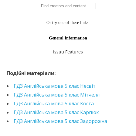
https://e.issuu.com/embed.html?d=hdz-anglijska-
mova-5-klas-nesvit-2013-
Подібні матеріали:
zoshyt&pageLayout=singlePage&u=kreidaros
ГДЗ Англійська мова 5 клас Несвіт
ГДЗ Англійська мова 5 клас Мітчелл
ГДЗ Англійська мова 5 клас Коста
ГДЗ Англійська мова 5 клас Карпюк
ГДЗ Англійська мова 5 клас Задорожна