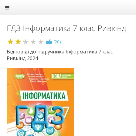
Головна
Підручники
ГДЗ Інформатика 7 клас Ривкінд
ГДЗ
1 клас
2.3
(
20
)
2 клас
3 клас
Відповіді до підручника Інформатика 7 клас
Ривкінд 2024
4 клас
5 клас
6 клас
7 клас
Алгебра
Англійська мова
Біологія
Всесвітня історія
Географія
Геометрія
Зарубіжна література