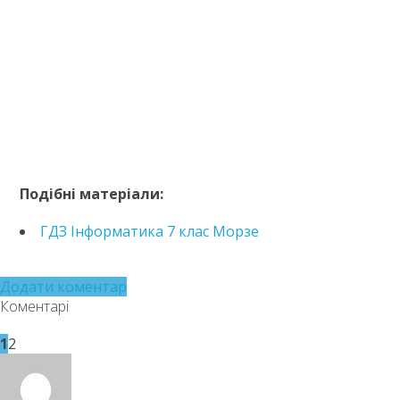
https://e.issuu.com/embed.html?d=hdz-informatyka-
7-klas-ryvkind-
Подібні матеріали:
2024&pageLayout=singlePage&u=kreidaros
ГДЗ Інформатика 7 клас Морзе
Додати коментар
Коментарі
1
2