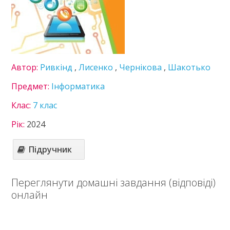
Здоров’я
Інформатика
Історія України
Математика
Німецька мова
Українська література
Автор:
Ривкінд
,
Лисенко
,
Чepнiкoва
,
Шакотько
Українська мова
Предмет:
Інформатика
Фізика
Хімія
Клас:
7 клас
8 клас
Рік:
2024
9 клас
10 клас
Підручник
11 клас
Статті
Переглянути домашні завдання (відповіді)
Зв'язок
онлайн
Політика