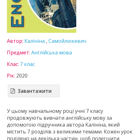
Інформатика
Іспанська мова
Історія України
Література
Математика
Автор:
Калініна
,
Самойлюкевич
Мистецтво
Мови нац. меншин
Предмет:
Англійська мова
Німецька мова
Клас:
7 клас
Технології
Українська література
Рік:
2020
Українська мова
Фізика
Завантажити
Французька мова
Хімія
У цьому навчальному році учні 7 класу
8 клас
продовжують вивчати англійську мову за
9 клас
допомогою підручника автора Калініна, який
10 клас
містить 7 розділів з великими темами. Кожен урок
11 клас
поділено на декілька частин, щоб полегшити