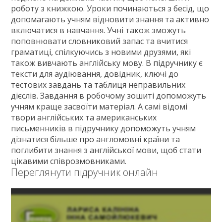
роботу з книжкою. Уроки починаються з бесід, що
ГДЗ
допомагають учням відновити знання та активно
Статті
включатися в навчання. Учні також зможуть
поповнювати словниковий запас та вчитися
Зв'язок
граматиці, спілкуючись з новими друзями, які
Політика
також вивчають англійську мову. В підручнику є
тексти для аудіювання, довідник, ключі до
тестових завдань та таблиця неправильних
дієслів. Завдання в робочому зошиті допоможуть
учням краще засвоїти матеріал. А самі відомі
твори англійських та американських
письменників в підручнику допоможуть учням
дізнатися більше про англомовні країни та
поглибити знання з англійської мови, щоб стати
цікавими співрозмовниками.
Переглянути підручник онлайн