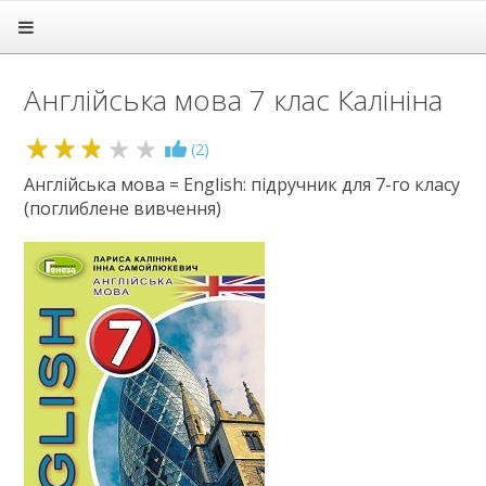
Головна
Підручники
Англійська мова 7 клас Калініна
1 клас
2 клас
3 клас
2.8
(
2
)
4 клас
Англійська мова = English: підручник для 7-го класу
5 клас
(поглиблене вивчення)
6 клас
7 клас
Алгебра
Англійська мова
Біологія
Всесвітня історія
Географія
Геометрія
Громадянська освіта
Зарубіжна література
Здоров'я