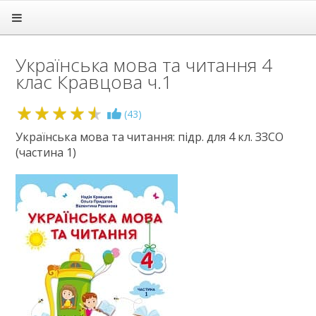
Головна
Підручники
Українська мова та читання 4
1 клас
клас Кравцова ч.1
2 клас
3 клас
4 клас
4.5
(
43
)
Англійська мова
Українська мова та читання: підр. для 4 кл. ЗЗСО
Дизайн і технології
(частина 1)
Інформатика
Іспанська мова
Літературне читання
Математика
Мистецтво
Мови нац. меншин
Німецька мова
Українська мова
Французька мова
Я досліджую світ