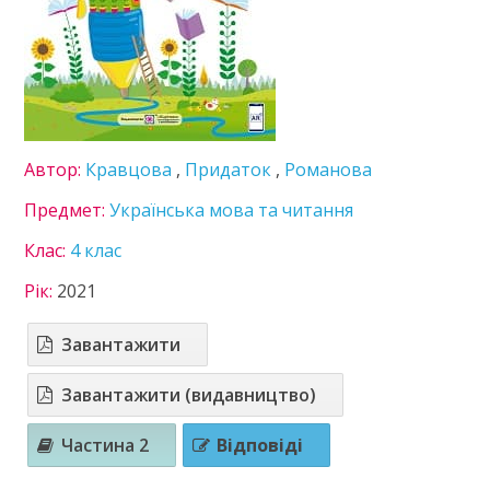
5 клас
6 клас
7 клас
8 клас
9 клас
10 клас
Автор:
Кравцова
,
Придаток
,
Романова
11 клас
Предмет:
Українська мова та читання
ГДЗ
Клас:
4 клас
Статті
Рік:
2021
Зв'язок
Політика
Завантажити
Завантажити (видавництво)
Частина 2
Відповіді