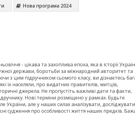
ти
Нова програма 2024
овіччя - цікава та захоплива епоха, яка в історії Украї
ужної держави, боротьби за міжнародний авторитет та
ючи з цим підручником сьомого класу, ви дізнаєтесь баг
 які їх населяли, про видатних правителів, митців,
сторичні джерела. Не пропустіть важливі дати та факти,
дручнику. Нові терміни розміщено у рамках. Будьте
ле України, але у наших силах аналізувати, досліджувати
сні судження про особливості життя наших предків. Баж