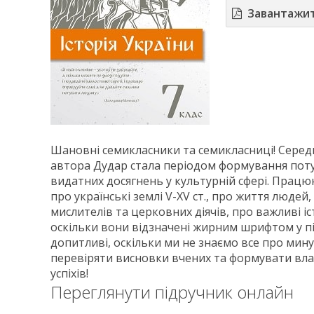
Завантажи
Шановні семикласники та семикласниці! Середнь
автора Дудар стала періодом формування пот
видатних досягнень у культурній сфері. Працю
про українські землі V-XV ст., про життя людей,
мислителів та церковних діячів, про важливі і
оскільки вони відзначені жирним шрифтом у пі
допитливі, оскільки ми не знаємо все про мину
перевіряти висновки вчених та формувати вла
успіхів!
Переглянути підручник онлайн