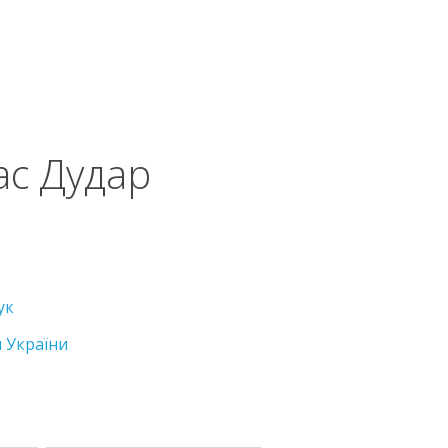
лас Дудар
ук
я України