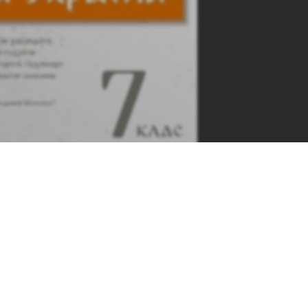
iny-7-klas-dudar-2020&pageLayout=singlePage&u=kreidaros