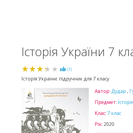
Історія України 7 к
3.3
(
3
)
Історія України: підручник для 7 класу
Автор:
Дудар
,
Г
Предмет:
Історі
Клас:
7 клас
Рік:
2020