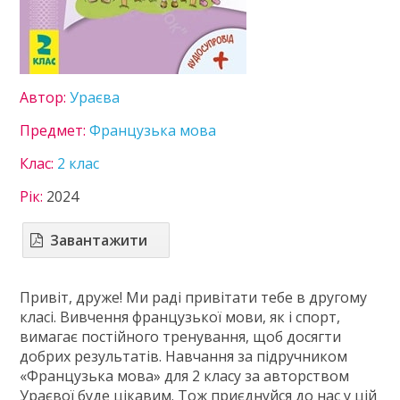
8 клас
9 клас
10 клас
11 клас
Автор:
Ураєва
ГДЗ
Предмет:
Французька мова
Статті
Клас:
2 клас
Зв'язок
Рік:
2024
Політика
Завантажити
Привіт, друже! Ми раді привітати тебе в другому
класі. Вивчення французької мови, як і спорт,
вимагає постійного тренування, щоб досягти
добрих результатів. Навчання за підручником
«Французька мова» для 2 класу за авторством
Ураєвої буде цікавим. Тож приєднуйся до нас у цій