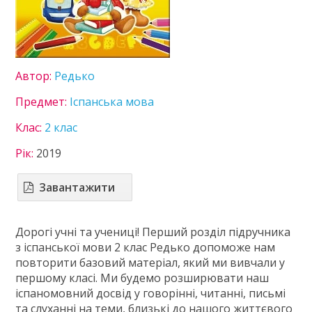
8 клас
9 клас
10 клас
11 клас
Автор:
Редько
ГДЗ
Предмет:
Іспанська мова
Статті
Клас:
2 клас
Зв'язок
Рік:
2019
Політика
Завантажити
Дорогі учні та учениці! Перший розділ підручника
з іспанської мови 2 клас Редько допоможе нам
повторити базовий матеріал, який ми вивчали у
першому класі. Ми будемо розширювати наш
іспаномовний досвід у говорінні, читанні, письмі
та слуханні на теми, близькі до нашого життєвого