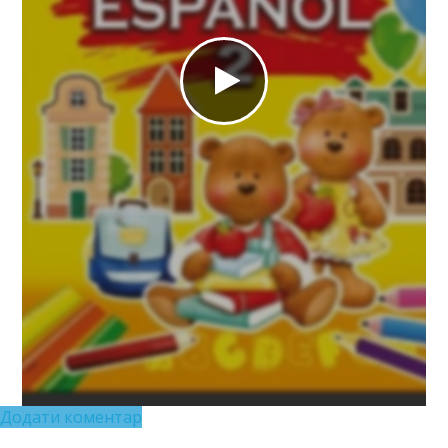
Додати коментар
https://e.issuu.com/embed.html?d=ispanska-mova-2-
klas-redko-