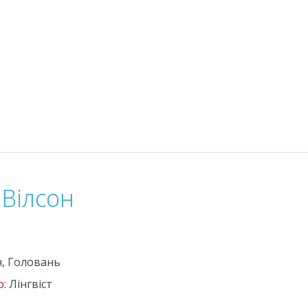
 Вілсон
н, Головань
о:
Лінгвіст