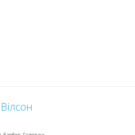
 Вілсон
н, Барбер, Головань