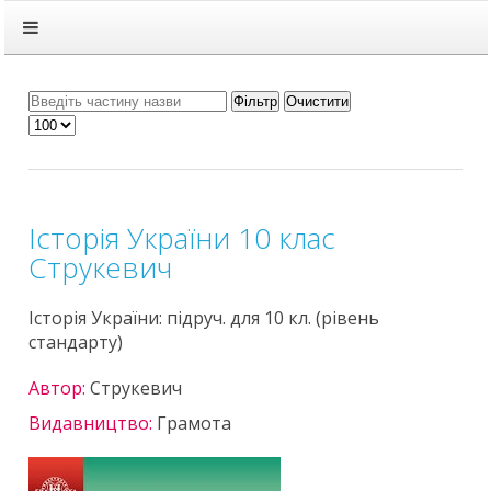
Головна
Підручники
ГДЗ
Фільтр
Очистити
Статті
Зв'язок
Політика
Історія України 10 клас
Струкевич
Історія України: підруч. для 10 кл. (рівень
стандарту)
Автор:
Струкевич
Видавництво:
Грамота