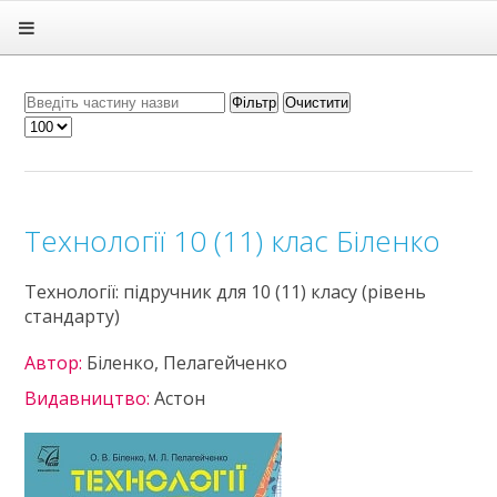
Головна
Підручники
ГДЗ
Фільтр
Очистити
Статті
Зв'язок
Політика
Технології 10 (11) клас Біленко
Технології: підручник для 10 (11) класу (рівень
стандарту)
Автор:
Біленко, Пелагейченко
Видавництво:
Астон