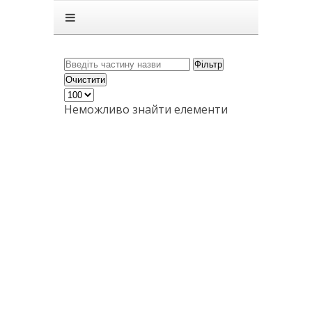
Головна
Підручники
ГДЗ
Фільтр
Очистити
Статті
Неможливо знайти елементи
Зв'язок
Політика