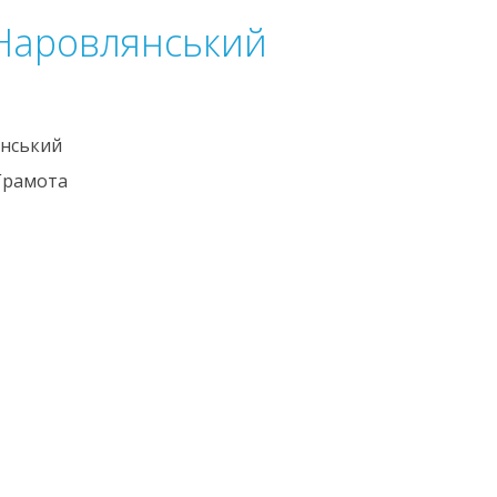
 Наровлянський
нський
Грамота