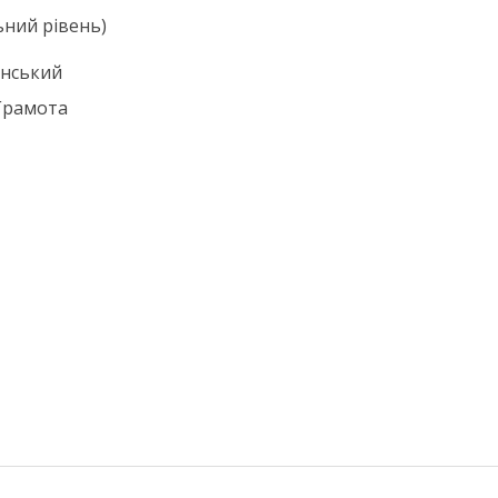
ьний рівень)
нський
Грамота