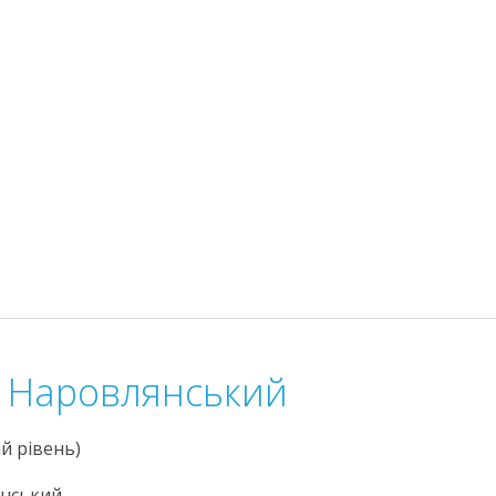
с Наровлянський
й рівень)
нський