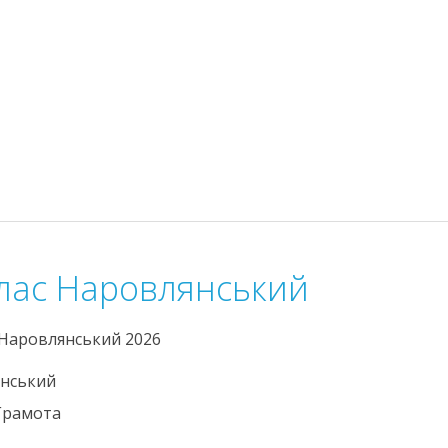
клас Наровлянський
 Наровлянський 2026
нський
Грамота