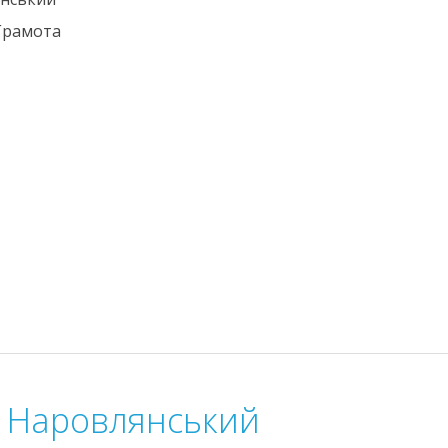
Грамота
с Наровлянський