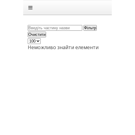
Головна
Підручники
ГДЗ
Фільтр
Очистити
Статті
Неможливо знайти елементи
Зв'язок
Політика