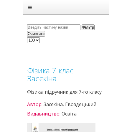
Головна
Підручники
ГДЗ
Фільтр
Очистити
Статті
Зв'язок
Політика
Фізика 7 клас
Засєкіна
Фізика: підручник для 7-го класу
Автор:
Засєкіна, Гвоздецький
Видавництво:
Освіта