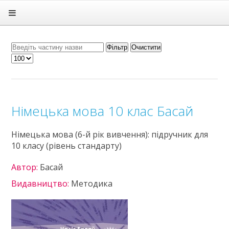
Головна
Підручники
ГДЗ
Фільтр
Очистити
Статті
Зв'язок
Політика
Німецька мова 10 клас Басай
Німецька мова (6-й рік вивчення): підручник для
10 класу (рівень стандарту)
Автор:
Басай
Видавництво:
Методика