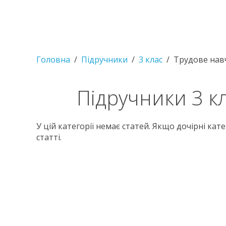
Головна
Підручники
3 клас
Трудове нав
Підручники 3 к
У цій категорії немає статей. Якщо дочірні кат
статті.