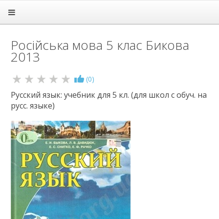
Головна
Підручники
Російська мова 5 клас Бикова
1 клас
2013
2 клас
3 клас
4 клас
(
0
)
5 клас
Русский язык: учебник для 5 кл. (для школ с обуч. на
Англійська мова
русс. языке)
Етика
Зарубіжна література
Здоров'я
Інформатика
Іспанська мова
Історія
Література
Математика
Мистецтво
Мови нац. меншин