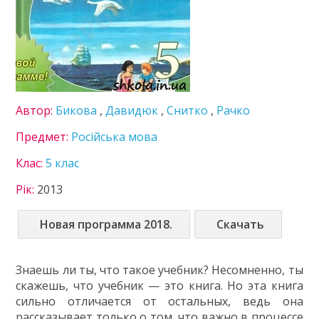
Німецька мова
Пізнаємо природу
Технології
Українська література
Українська мова
Французька мова
Автор:
Бикова
,
Давидюк
,
Снитко
,
Рачко
6 клас
7 клас
Предмет:
Російська мова
8 клас
Клас:
5 клас
9 клас
10 клас
Рік:
2013
11 клас
Новая программа 2018.
Скачать
ГДЗ
Статті
Знаешь ли ты, что такое учебник? Несомненно, ты
Зв'язок
скажешь, что учебник — это книга. Но эта книга
сильно отличается от остальных, ведь она
Політика
рассказывает только о том, что важно в процессе