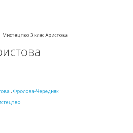
Мистецтво 3 клас Аристова
ристова
това
,
Фролова-Чередняк
стецтво