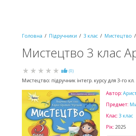
Головна
Підручники
3 клас
Мистецтво
Мистецтво 3 клас А
(
0
)
Мистецтво: підручник інтегр. курсу для 3-го кл.
Автор:
Арис
Предмет:
Ми
Клас:
3 клас
Рік:
2025