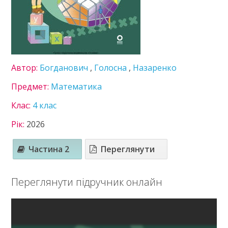
5 клас
6 клас
7 клас
8 клас
9 клас
Автор:
Богданович
,
Голосна
,
Назаренко
10 клас
11 клас
Предмет:
Математика
ГДЗ
Клас:
4 клас
Статті
Рік:
2026
Зв'язок
Частина 2
Переглянути
Політика
Переглянути підручник онлайн