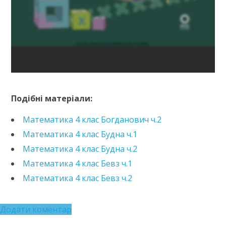
https://drive.google.com/file/u/0/d/1qmTj0PNaMcUfr
Подібні матеріали:
Математика 4 клас Богданович ч.2
Математика 4 клас Будна ч.1
Математика 4 клас Будна ч.2
Математика 4 клас Бевз ч.1
Математика 4 клас Бевз ч.2
Додати коментар