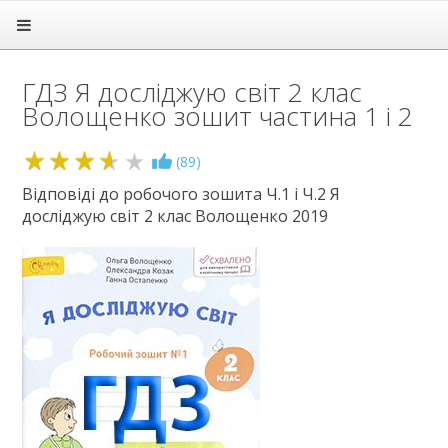
Головна
Підручники
ГДЗ Я досліджую світ 2 клас
ГДЗ
Волощенко зошит частина 1 і 2
1 клас
2 клас
3.6
(
89
)
Англійська мова
Відповіді до робочого зошита Ч.1 і Ч.2 Я
Математика
досліджую світ 2 клас Волощенко 2019
Українська мова
Я досліджую світ
3 клас
4 клас
5 клас
6 клас
7 клас
8 клас
9 клас
10 клас