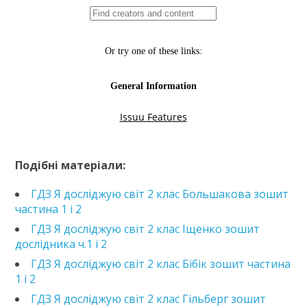
https://e.issuu.com/embed.html?d=hdz-yads-2-klas-
voloshchenko-
Подібні матеріали:
2019&pageLayout=singlePage&u=kreidaros
ГДЗ Я досліджую світ 2 клас Большакова зошит
частина 1 і 2
ГДЗ Я досліджую світ 2 клас Іщенко зошит
дослідника ч.1 і 2
ГДЗ Я досліджую світ 2 клас Бібік зошит частина
1 і 2
ГДЗ Я досліджую світ 2 клас Гільберг зошит