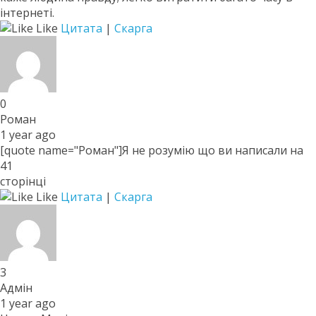
інтернеті.
Like
Цитата
|
Скарга
0
Роман
1 year ago
[quote name="Роман"]Я не розумію що ви написали на
41
сторінці
Like
Цитата
|
Скарга
3
Адмін
1 year ago