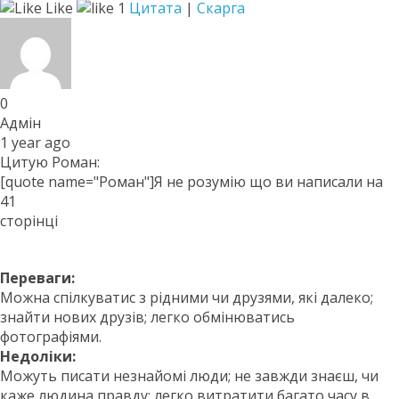
Like
1
Цитата
|
Скарга
0
Адмін
1 year ago
Цитую Роман:
[quote name="Роман"]Я не розумію що ви написали на
41
сторінці
Переваги:
Можна спілкуватис з рідними чи друзями, які далеко;
знайти нових друзів; легко обмінюватись
фотографіями.
Недоліки:
Можуть писати незнайомі люди; не завжди знаєш, чи
каже людина правду; легко витратити багато часу в