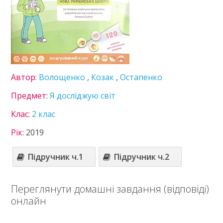
11 клас
Статті
Зв'язок
Політика
Автор:
Волощенко
,
Козак
,
Остапенко
Предмет:
Я досліджую світ
Клас:
2 клас
Рік:
2019
Підручник ч.1
Підручник ч.2
Переглянути домашні завдання (відповіді)
онлайн