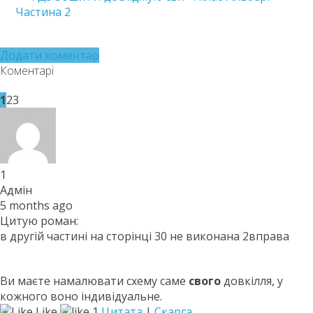
Частина 2
Додати коментар
Коментарі
1
2
3
1
Адмін
5 months ago
Цитую роман:
в другiй частинi на сторiнцi 30 не виконана 2вправа
Ви маєте намалювати схему саме
свого
довкілля, у
кожного воно індивідуальне.
Like
1
Цитата
|
Скарга