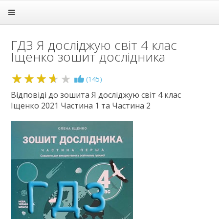
Головна
Підручники
ГДЗ Я досліджую світ 4 клас
ГДЗ
Іщенко зошит дослідника
1 клас
2 клас
3.6
(
145
)
3 клас
4 клас
Відповіді до зошита Я досліджую світ 4 клас
Іщенко 2021 Частина 1 та Частина 2
Англійська мова
Математика
Українська мова
Я досліджую світ
5 клас
6 клас
7 клас
8 клас
9 клас
10 клас