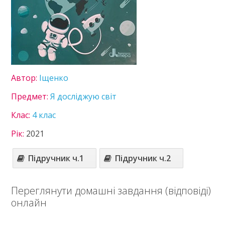
11 клас
Статті
Зв'язок
Політика
Автор:
Іщенко
Предмет:
Я досліджую світ
Клас:
4 клас
Рік:
2021
Підручник ч.1
Підручник ч.2
Переглянути домашні завдання (відповіді)
онлайн