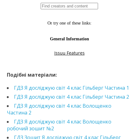
https://e.issuu.com/embed.html?d=hdz-yds-4-klas-
ishchenko-2021-zoshyt-
Подібні матеріали:
1&pageLayout=singlePage&u=kreidaros
ГДЗ Я досліджую світ 4 клас Гільберг Частина 1
ГДЗ Я досліджую світ 4 клас Гільберг Частина 2
ГДЗ Я досліджую світ 4 клас Волощенко
Частина 2
ГДЗ Я досліджую світ 4 клас Волощенко
робочий зошит №2
ГДЗ Зошит Я досліджую світ 4 клас Гільберг