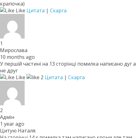
крапочка)
Like
Цитата
|
Скарга
1
Мирослава
10 months ago
У першій частині на 13 сторінці помилка написано дуг а
не друг
Like
2
Цитата
|
Скарга
2
Адмін
1 year ago
Цитую Наталя:
На сторінці 14 є помилка там написано крони але там