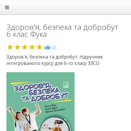
Головна
Підручники
Здоров'я, безпека та добробут
1 клас
6 клас Фука
2 клас
3 клас
4 клас
5
(
2
)
5 клас
Здоров'я, безпека та добробут: підручник
6 клас
інтегрованого курсу для 6-го класу ЗЗСО
Англійська мова
Біологія
Географія
Громадянська освіта
Етика
Зарубіжна література
Здоров'я
Інформатика
Історія
Культура добросусідства