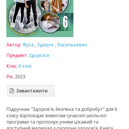
Література
Математика
Мистецтво
Мови нац. меншин
Німецька мова
Пізнаємо природу
Автор:
Фука
,
Здирок
,
Василькевич
Технології
Українська література
Предмет:
Здоров’я
Українська мова
Клас:
6 клас
Французька мова
7 клас
Рік:
2023
8 клас
9 клас
Завантажити
10 клас
11 клас
Підручник "Здоров'я, безпека та добробут" для 6
ГДЗ
класу відповідає вимогам сучасної шкільної
програми та пропонує учням цікавий та
Статті
доступний матеріал з охорони здоров'я. Книга