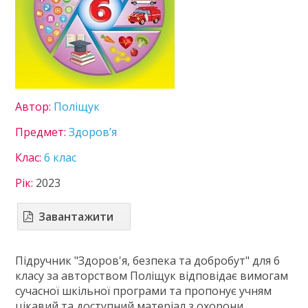
Література
Математика
Мистецтво
Мови нац. меншин
Німецька мова
Пізнаємо природу
Автор:
Поліщук
Технології
Українська література
Предмет:
Здоров’я
Українська мова
Клас:
6 клас
Французька мова
7 клас
Рік:
2023
8 клас
9 клас
Завантажити
10 клас
11 клас
Підручник "Здоров'я, безпека та добробут" для 6
ГДЗ
класу за авторством Поліщук відповідає вимогам
сучасної шкільної програми та пропонує учням
Статті
цікавий та доступний матеріал з охорони