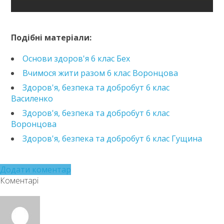
https://e.issuu.com/embed.html?d=zdorovya-6-klas-
polischuk-
Подібні матеріали:
2023_compressed&pageLayout=singlePage&u=kreidaro
Основи здоров'я 6 клас Бех
Вчимося жити разом 6 клас Воронцова
Здоров'я, безпека та добробут 6 клас
Василенко
Здоров'я, безпека та добробут 6 клас
Воронцова
Здоров'я, безпека та добробут 6 клас Гущина
Додати коментар
Коментарі