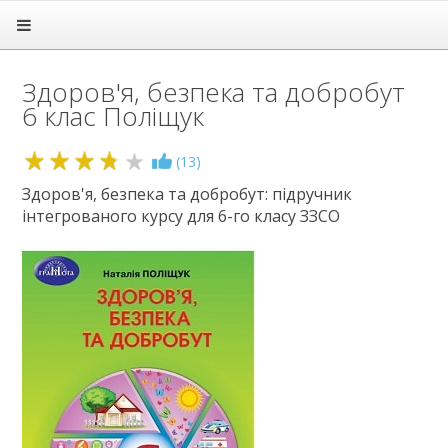
Головна
Підручники
Здоров'я, безпека та добробут
1 клас
6 клас Поліщук
2 клас
3 клас
4 клас
3.7
(
13
)
5 клас
Здоров'я, безпека та добробут: підручник
6 клас
інтегрованого курсу для 6-го класу ЗЗСО
Англійська мова
Біологія
Географія
Громадянська освіта
Етика
Зарубіжна література
Здоров'я
Інформатика
Історія
Культура добросусідства