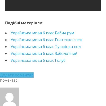
https://e.issuu.com/embed.html?d=ukrainska-mova-6-
klas-avramenko-
Подібні матеріали:
2023&pageLayout=singlePage&u=kreidaros
Українська мова 6 клас Бабич рум
Українська мова 6 клас Гнатенко спец
Українська мова 6 клас Тушніцка пол
Українська мова 6 клас Заболотний
Українська мова 6 клас Голуб
Додати коментар
Коментарі