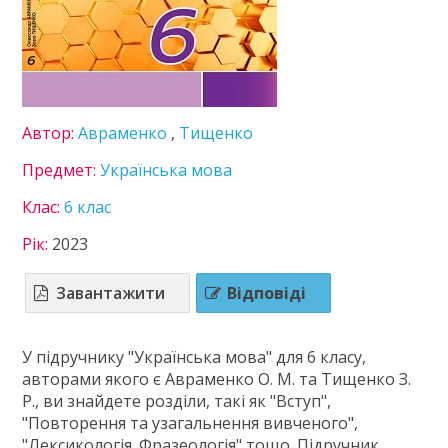
Література
Математика
Мистецтво
Мови нац. меншин
Німецька мова
Автор:
Авраменко
,
Тищенко
Пізнаємо природу
Технології
Предмет:
Українська мова
Українська література
Клас:
6 клас
Українська мова
Французька мова
Рік:
2023
7 клас
8 клас
Завантажити
Відповіді
9 клас
10 клас
У підручнику "Українська мова" для 6 класу,
11 клас
авторами якого є Авраменко О. М. та Тищенко З.
ГДЗ
Р., ви знайдете розділи, такі як "Вступ",
"Повторення та узагальнення вивченого",
Статті
"Лексикологія. Фразеологія" тощо. Підручник