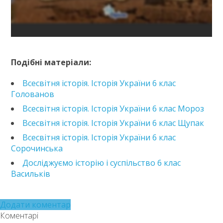
https://e.issuu.com/embed.html?d=istoriia-6-klas-
schupak-2023&pageLayout=singlePage&u=kreidaros
Подібні матеріали:
Всесвітня історія. Історія України 6 клас
Голованов
Всесвітня історія. Історія України 6 клас Мороз
Всесвітня історія. Історія України 6 клас Щупак
Всесвітня історія. Історія України 6 клас
Сорочинська
Досліджуємо історію і суспільство 6 клас
Васильків
Додати коментар
Коментарі