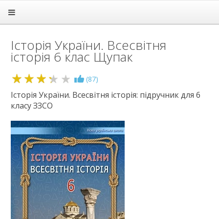
Головна
Підручники
Історія України. Всесвітня
1 клас
історія 6 клас Щупак
2 клас
3 клас
4 клас
3.3
(
87
)
5 клас
Історія України. Всесвітня історія: підручник для 6
6 клас
класу ЗЗСО
Англійська мова
Біологія
Географія
Громадянська освіта
Етика
Зарубіжна література
Здоров'я
Інформатика
Історія
Культура добросусідства