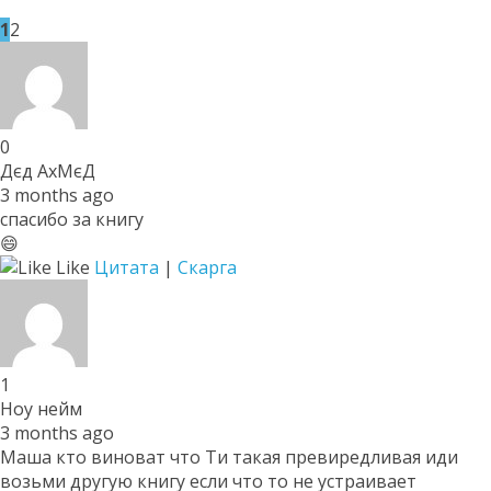
1
2
0
Дєд АхМєД
3 months ago
спасибо за книгу
😄
Like
Цитата
|
Скарга
1
Ноу нейм
3 months ago
Маша кто виноват что Ти такая превиредливая иди
возьми другую книгу если что то не устраивает