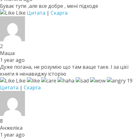
Буває тупе ,але все добре , мені підходе
Like
Цитата
|
Скарга
2
Маша
1 year ago
Дуже погана, не розумію що там ваще таке. І за цієї
книги я ненавиджу історію
Like
19
Цитата
|
Скарга
8
Анжеліка
1 year ago