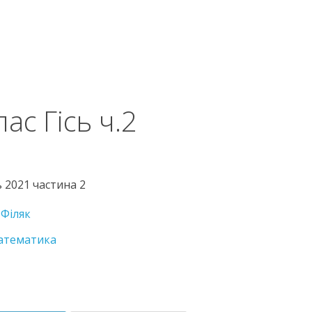
ас Гісь ч.2
ь 2021 частина 2
,
Філяк
атематика