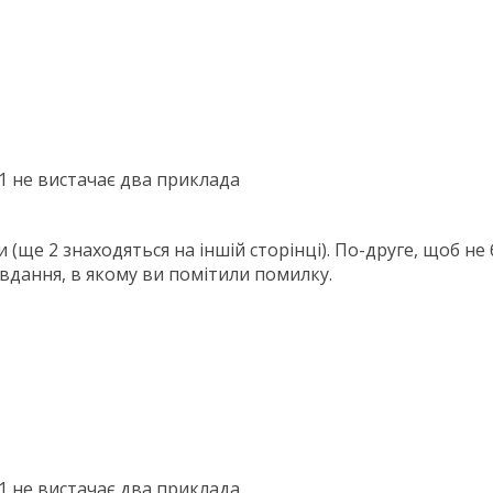
61 не вистачає два приклада
 (ще 2 знаходяться на іншій сторінці). По-друге, щоб не
авдання, в якому ви помітили помилку.
61 не вистачає два приклада