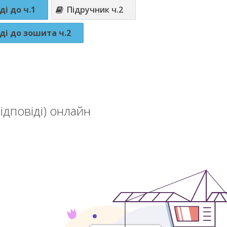
ді до ч.1
Підручник ч.2
ді до зошита ч.2
ідповіді) онлайн