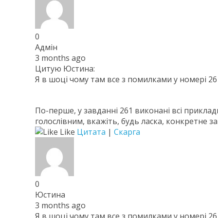
0
Адмін
3 months ago
Цитую Юстина:
Я в шоці чому там все з помилками у номері 2
По-перше, у завданні 261 виконані всі приклади
голослівним, вкажіть, будь ласка, конкретне з
Like
Цитата
|
Скарга
0
Юстина
3 months ago
Я в шоці чому там все з помилками у номері 2