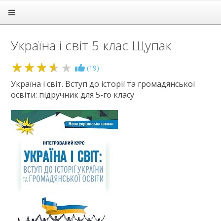
Головна
Підручники
Україна і світ 5 клас Щупак
1 клас
2 клас
3 клас
3.6
(
19
)
4 клас
Україна і світ. Вступ до історії та громадянської
5 клас
освіти: підручник для 5-го класу
Англійська мова
Етика
Зарубіжна література
Здоров'я
Інформатика
Іспанська мова
Історія
Література
Математика
Мистецтво
Мови нац. меншин