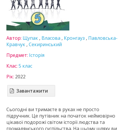
Німецька мова
Пізнаємо природу
Технології
Українська література
Українська мова
Автор:
Щупак
,
Власова
,
Кронгауз
,
Павловська-
Французька мова
Кравчук
,
Секиринський
6 клас
Предмет:
Історія
7 клас
8 клас
Клас:
5 клас
9 клас
10 клас
Рік:
2022
11 клас
Завантажити
ГДЗ
Статті
Сьогодні ви тримаєте в руках не просто
Зв'язок
підручник. Це путівник на початок неймовірно
цікавої подорожі світом історії людства та
Політика
громадянського суспільства. На цьому шляху ви