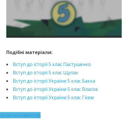
https://e.issuu.com/embed.html?d=ukraina-i-svit-5-
klas-shchupak-
Подібні матеріали:
2022_5f73435791513c&pageLayout=singlePage&u=kreid
Вступ до історії 5 клас Пастушенко
Вступ до історії 5 клас Щупак
Вступ до історії України 5 клас Бакка
Вступ до історії України 5 клас Власов
Вступ до історії України 5 клас Гісем
Додати коментар