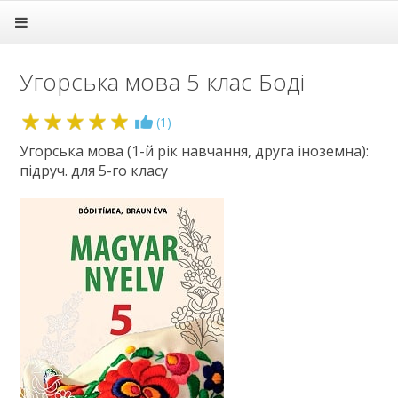
Головна
Підручники
Угорська мова 5 клас Боді
1 клас
2 клас
3 клас
5
(
1
)
4 клас
Угорська мова (1-й рік навчання, друга іноземна):
5 клас
підруч. для 5-го класу
Англійська мова
Етика
Зарубіжна література
Здоров'я
Інформатика
Іспанська мова
Історія
Література
Математика
Мистецтво
Мови нац. меншин