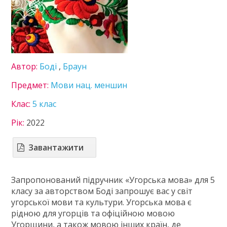
Німецька мова
Пізнаємо природу
Технології
Українська література
Українська мова
Автор:
Боді
,
Браун
Французька мова
6 клас
Предмет:
Мови нац. меншин
7 клас
Клас:
5 клас
8 клас
9 клас
Рік:
2022
10 клас
11 клас
Завантажити
ГДЗ
Запропонований підручник «Угорська мова» для 5
Статті
класу за авторством Боді запрошує вас у світ
Зв'язок
угорської мови та культури. Угорська мова є
рідною для угорців та офіційною мовою
Політика
Угорщини, а також мовою інших країн, де