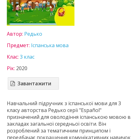
8 клас
9 клас
10 клас
11 клас
Автор:
Редько
ГДЗ
Предмет:
Іспанська мова
Статті
Клас:
3 клас
Зв'язок
Рік:
2020
Політика
Завантажити
Навчальний підручник з іспанської мови для 3
класу авторства Редько серії "Español"
призначений для оволодіння іспанською мовою в
закладах загальної середньої освіти. Він
розроблений за тематичним принципом і
передбачає покращення комунікативних навичок