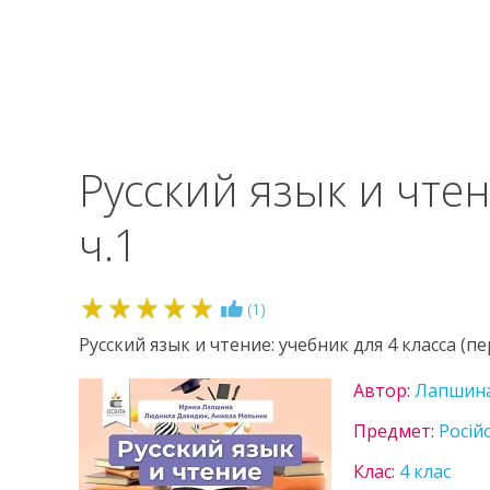
Русский язык и чте
ч.1
5
(
1
)
Русский язык и чтение: учебник для 4 класса (пе
Автор:
Лапшин
Предмет:
Росій
Клас:
4 клас