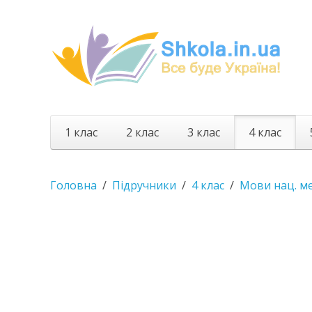
1 клас
2 клас
3 клас
4 клас
Головна
Підручники
4 клас
Мови нац. м