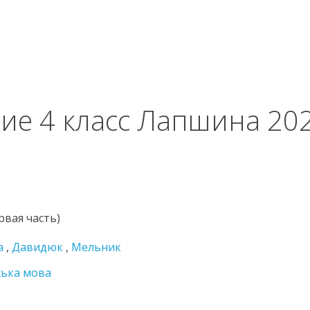
ние 4 класс Лапшина 20
рвая часть)
а
,
Давидюк
,
Мельник
ська мова