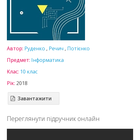
Громадянська освіта
Економіка
Зарубіжна література
Захист України
Інформатика
Іспанська мова
Автор:
Руденко
,
Речич
,
Потієнко
Історія України
Література
Предмет:
Інформатика
Математика
Клас:
10 клас
Мистецтво
Мови нац. меншин
Рік:
2018
Німецька мова
Правознавство
Завантажити
Технології
Українська література
Переглянути підручник онлайн
Українська мова
Фізика
Французька мова