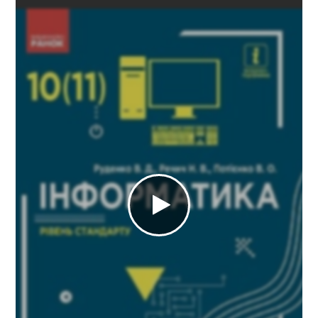
Хімія
11 клас
ГДЗ
Статті
Зв'язок
Політика