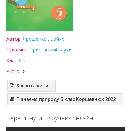
Німецька мова
Пізнаємо природу
Технології
Українська література
Українська мова
Автор:
Ярошенко
,
Бойко
Французька мова
6 клас
Предмет:
Природничі науки
7 клас
Клас:
5 клас
8 клас
9 клас
Рік:
2018
10 клас
11 клас
Завантажити
ГДЗ
Пізнаємо природу 5 клас Коршевнюк 2022
Статті
Зв'язок
Переглянути підручник онлайн
Політика