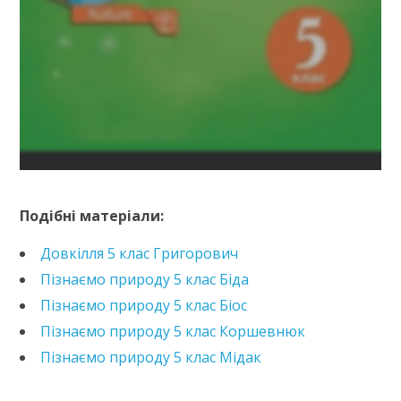
https://e.issuu.com/embed.html?d=pryrodoznavstvo-
5-klas-jaroshenko-
Подібні матеріали:
2018&pageLayout=singlePage&u=kreidaros
Довкілля 5 клас Григорович
Пізнаємо природу 5 клас Біда
Пізнаємо природу 5 клас Біос
Пізнаємо природу 5 клас Коршевнюк
Пізнаємо природу 5 клас Мідак