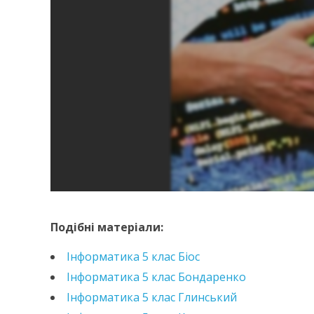
https://e.issuu.com/embed.html?d=informatyka-
https://e.issuu.com/embed.html?d=informatika-
Подібні матеріали:
Інформатика 5 клас Біос
Інформатика 5 клас Бондаренко
Інформатика 5 клас Глинський