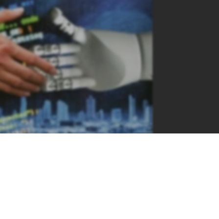
5-klas-korniienko-2022&pageLayout=singlePage&u=kreidaro
5-klas-kornienko-2018&pageLayout=singlePage&u=kreidaros