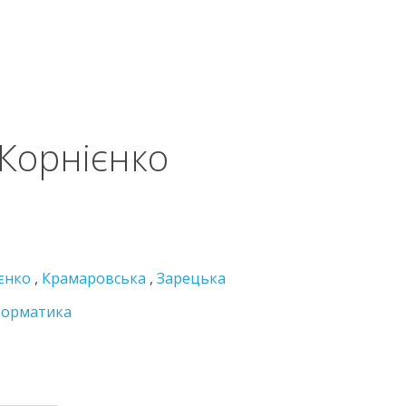
 Корнієнко
єнко
,
Крамаровська
,
Зарецька
форматика