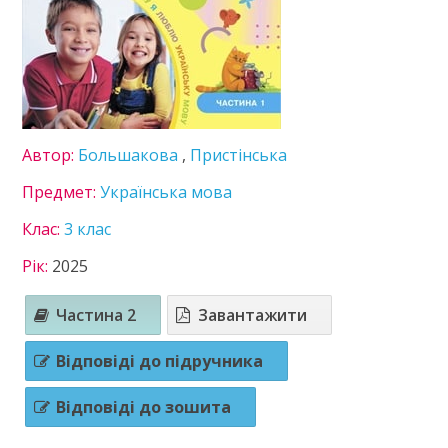
8 клас
9 клас
10 клас
11 клас
ГДЗ
Автор:
Большакова
,
Пристінська
Статті
Предмет:
Українська мова
Зв'язок
Клас:
3 клас
Політика
Рік:
2025
Частина 2
Завантажити
Відповіді до підручника
Відповіді до зошита