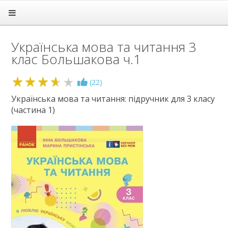
Головна
Підручники
Українська мова та читання 3
1 клас
клас Большакова ч.1
2 клас
3 клас
Англійська мова
3.6
(
22
)
Іспанська мова
Українська мова та читання: підручник для 3 класу
Математика
(частина 1)
Мистецтво
Мови нац. меншин
Німецька мова
Українська мова
Французька мова
Я досліджую світ
4 клас
5 клас
6 клас
7 клас