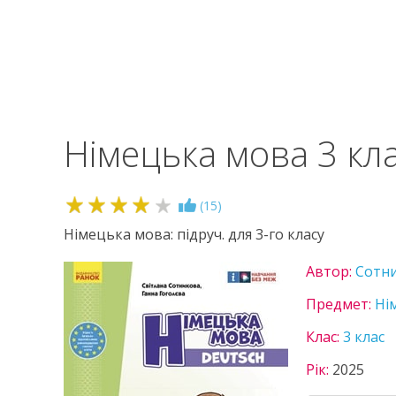
Німецька мова 3 кл
4.1
(
15
)
Німецька мова: підруч. для 3-го класу
Автор:
Сотн
Предмет:
Ні
Клас:
3 клас
Рік:
2025