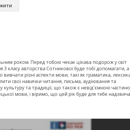
ажити
льним роком. Перед тобою чекає цікава подорож у світ
я 3 класу авторства Сотникової буде тобі допомагати, а
 вивчати різні аспекти мови, такі як граматика, лексика
ити свої навички читання, письма, аудіювання та
ку культуру та традиції, що також є невід'ємною частин
ецької мови, і віримо, що цей рік буде для тебе надзвич