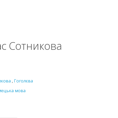
ас Сотникова
икова
,
Гоголєва
мецька мова