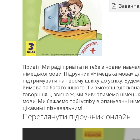
Завант
Привіт! Ми раді привітати тебе з новим навча
німецької мови. Підручник «Німецька мова» дл
підтримувати на твоєму шляху до успіху. Будемо
вимова та багато іншого. Ти зможеш вдосконал
говоріння. І, звісно ж, ми вивчатимемо німець
мови. Ми бажаємо тобі успіху в опануванні нім
цікавим і пізнавальним!
Переглянути підручник онлайн