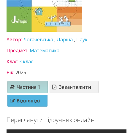
8 клас
9 клас
10 клас
11 клас
ГДЗ
Автор:
Логачевська
,
Ларіна
,
Паук
Статті
Предмет:
Математика
Зв'язок
Клас:
3 клас
Політика
Рік:
2025
Частина 1
Завантажити
Відповіді
Переглянути підручник онлайн