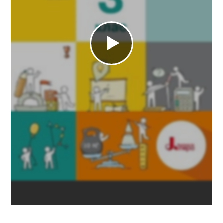
https://e.issuu.com/embed.html?
d=_3_1_c615a90b7cd83a&pageLayout=singlePage&u=kre