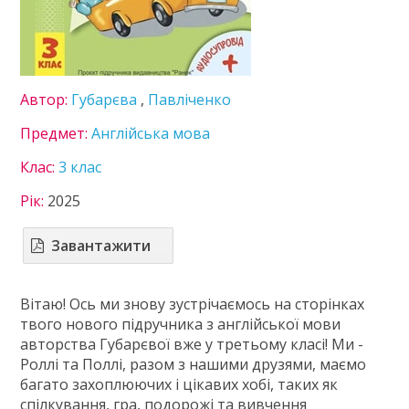
8 клас
9 клас
10 клас
11 клас
Автор:
Губарєва
,
Павліченко
ГДЗ
Предмет:
Англійська мова
Статті
Клас:
3 клас
Зв'язок
Рік:
2025
Політика
Завантажити
Вітаю! Ось ми знову зустрічаємось на сторінках
твого нового підручника з англійської мови
авторства Губарєвої вже у третьому класі! Ми -
Роллі та Поллі, разом з нашими друзями, маємо
багато захоплюючих і цікавих хобі, таких як
спілкування, гра, подорожі та вивчення