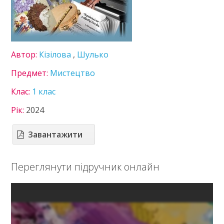
8 клас
9 клас
10 клас
11 клас
Автор:
Кізілова
,
Шулько
ГДЗ
Предмет:
Мистецтво
Статті
Клас:
1 клас
Зв'язок
Рік:
2024
Політика
Завантажити
Переглянути підручник онлайн