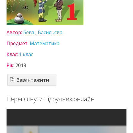
8 клас
9 клас
10 клас
11 клас
Автор:
Бевз
,
Васильєва
ГДЗ
Предмет:
Математика
Статті
Клас:
1 клас
Зв'язок
Рік:
2018
Політика
Завантажити
Переглянути підручник онлайн