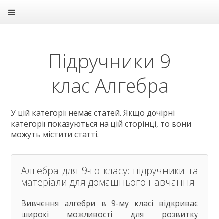
Головна
Підручники
1 клас
Підручники 9
2 клас
3 клас
клас Алгебра
4 клас
5 клас
6 клас
7 клас
У цій категорії немає статей. Якщо дочірні
категорії показуються на цій сторінці, то вони
8 клас
можуть містити статті.
9 клас
Алгебра
Англійська мова
Алгебра для 9-го класу: підручники та
Біологія
матеріали для домашнього навчання
Всесвітня історія
Географія
Вивчення алгебри в 9-му класі відкриває
Геометрія
широкі можливості для розвитку
Громадянська освіта