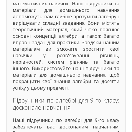
математичних навичок. Наші підручники та
Зарубіжна література
матеріали для домашнього навчання
Здоров'я
допоможуть вам глибше зрозуміти алгебру і
Інформатика
вирішувати складні завдання. Вони містять
Іспанська мова
теоретичний матеріал, який чітко пояснює
Історія України
основні концепції алгебри, а також багато
Література
вправ і задач для практики. Завдяки нашим
матеріалам ви зможете зростити свої
Математика
навички у розв'язуванні рівнянь,
Мови нац. меншин
нерівностей, систем рівнянь та багато
Мистецтво
іншого. Використовуйте наші підручники та
Німецька мова
матеріали для домашнього навчання, щоб
Підприємництво
покращити свої знання алгебри та досягти
Правознавство
успіху у цьому предметі.
Технології
Українська література
Підручники по алгебрі для 9-го класу:
Українська мова
досконале навчання
Фізика
Французька мова
Наші підручники по алгебрі для 9-го класу
забезпечать вас досконалим навчанням.
Хімія