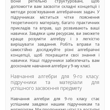
Вони ретельно структуровані, щоб
10 клас
допомогти вам засвоїти складні концепції і
11 клас
методи розв'язування алгебраїчних задач. У
ГДЗ
підручниках міститься чітке пояснення
теоретичного матеріалу, багато практичних
Статті
прикладів та вправ, що розвивають ваші
Зв'язок
навички. Завдяки цим ресурсам, ви зможете
краще розуміти алгебру і з легкістю
Політика
вирішувати завдання. Робіть вправи та
самостійно досліджуйте різні алгебраїчні
концепції, щоб покращити свої знання і
навички. Наші підручники забезпечать вам
досконале навчання алгебри у 9-му класі.
Навчання алгебри для 9-го класу:
підручники та матеріали для
успішного засвоєння предмету
Навчання алгебри для 9-го класу стає
успішним завдяки нашим підручникам та
матеріалам. Ми пропонуємо чіткі та доступні