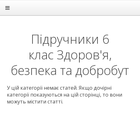
Головна
Підручники
1 клас
Підручники 6
2 клас
3 клас
клас Здоров'я,
4 клас
5 клас
6 клас
безпека та добробут
Англійська мова
Біологія
Географія
У цій категорії немає статей. Якщо дочірні
категорії показуються на цій сторінці, то вони
Громадянська освіта
можуть містити статті.
Етика
Зарубіжна література
Здоров'я
Інформатика
Історія
Культура добросусідства