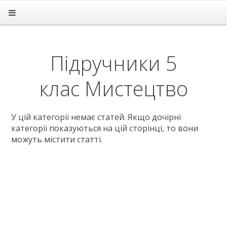
Головна
Підручники
1 клас
Підручники 5
2 клас
3 клас
клас Мистецтво
4 клас
5 клас
Англійська мова
У цій категорії немає статей. Якщо дочірні
Етика
категорії показуються на цій сторінці, то вони
Зарубіжна література
можуть містити статті.
Здоров'я
Інформатика
Іспанська мова
Історія
Література
Математика
Мистецтво
Мови нац. меншин