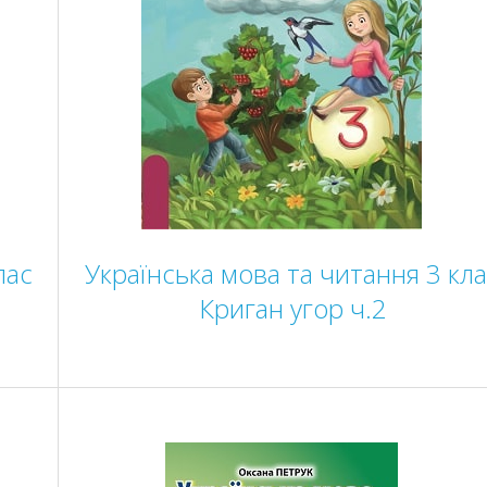
лас
Українська мова та читання 3 кл
Криган угор ч.2