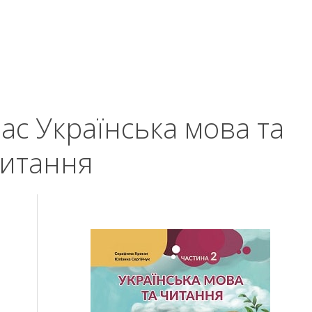
ас Українська мова та
итання