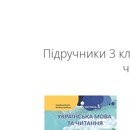
Підручники 3 кл
ч