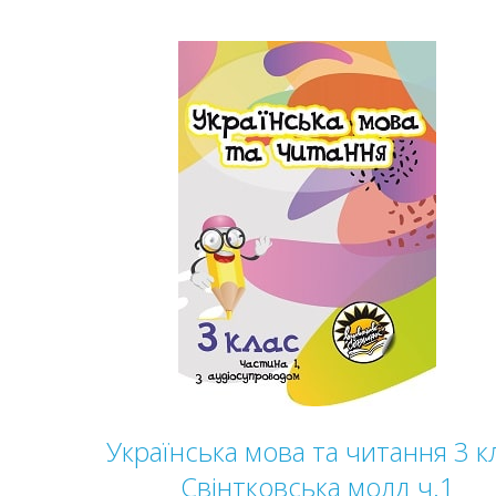
Українська мова та читання 3 к
Свінтковська молд ч.1