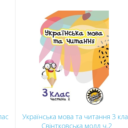
лас
Українська мова та читання 3 кл
Свінтковська молд ч.2